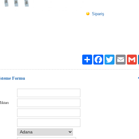
Sipariş
Paylaş
Facebook
Twitter
Email
G
 İsteme Formu
iktarı