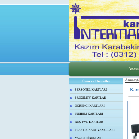
Anasa
Anasayf
Ürün ve Hizmetler
Kare
PERSONEL KARTLARI
PROXIMTY KARTLAR
ÖĞRENCİ KARTLARI
İNDİRİM KARTLARI
BOŞ PVC KARTLAR
PLASTİK KART YAZICILARI
YAZICI RİBONLARI