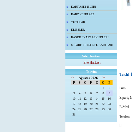
KART ASKI İPLERİ
KART KILIFLARI
YOYOLAR
KLİPSLER
BASKILI KART ASKI İPLERİ
MİFARE PERSONEL KARTLARI
Site Haritası
Site Haritası
Takvim
Teklif
<<
Ağustos 2026
>>
P
S
Ç
P
C
C
P
İsim
1
2
3
4
5
6
7
8
9
Sipariş M
10
11
12
13
14
15
16
17
18
19
20
21
22
23
E-Mail
24
25
26
27
28
29
30
31
Telefon
İl