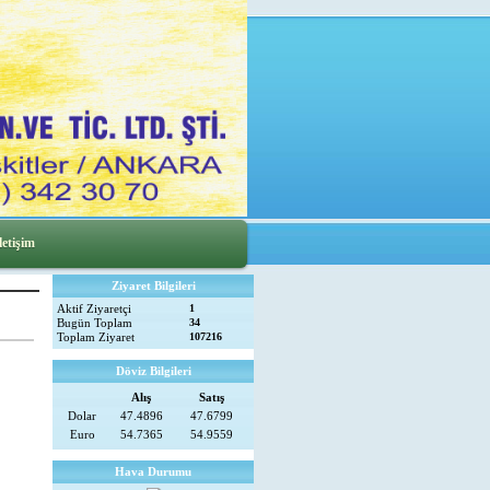
letişim
Ziyaret Bilgileri
Aktif Ziyaretçi
1
Bugün Toplam
34
Toplam Ziyaret
107216
Döviz Bilgileri
Alış
Satış
Dolar
47.4896
47.6799
Euro
54.7365
54.9559
Hava Durumu