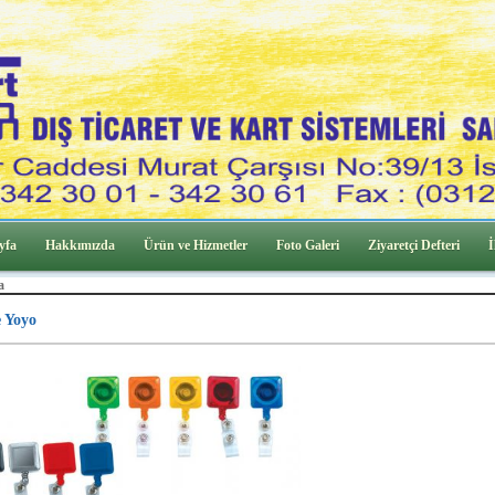
yfa
Hakkımızda
Ürün ve Hizmetler
Foto Galeri
Ziyaretçi Defteri
İ
a
 Yoyo