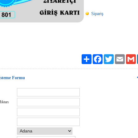
Sipariş
Paylaş
Facebook
Twitter
Email
G
 İsteme Formu
iktarı