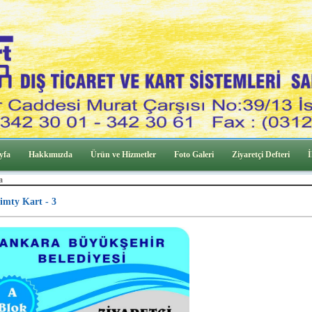
yfa
Hakkımızda
Ürün ve Hizmetler
Foto Galeri
Ziyaretçi Defteri
İ
a
imty Kart - 3