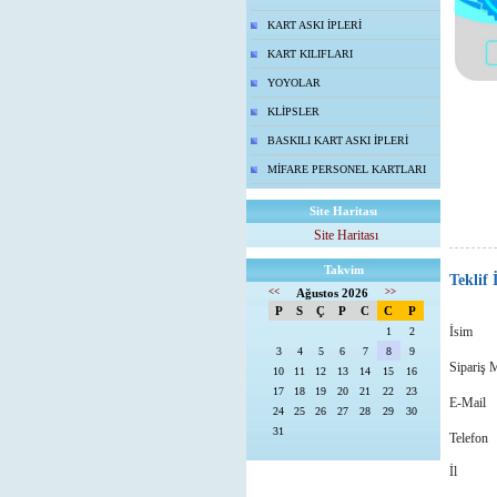
KART ASKI İPLERİ
KART KILIFLARI
YOYOLAR
KLİPSLER
BASKILI KART ASKI İPLERİ
MİFARE PERSONEL KARTLARI
Site Haritası
Site Haritası
Takvim
Teklif
<<
Ağustos 2026
>>
P
S
Ç
P
C
C
P
İsim
1
2
3
4
5
6
7
8
9
Sipariş M
10
11
12
13
14
15
16
17
18
19
20
21
22
23
E-Mail
24
25
26
27
28
29
30
31
Telefon
İl