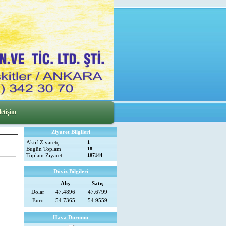
letişim
Ziyaret Bilgileri
Aktif Ziyaretçi
1
Bugün Toplam
18
Toplam Ziyaret
107144
Döviz Bilgileri
Alış
Satış
Dolar
47.4896
47.6799
Euro
54.7365
54.9559
Hava Durumu